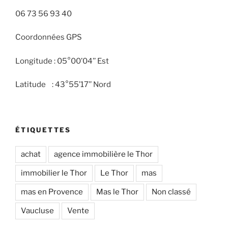
06 73 56 93 40
Coordonnées GPS
Longitude : 05°00’04’’ Est
Latitude : 43°55’17’’ Nord
ÉTIQUETTES
achat
agence immobilière le Thor
immobilier le Thor
Le Thor
mas
mas en Provence
Mas le Thor
Non classé
Vaucluse
Vente