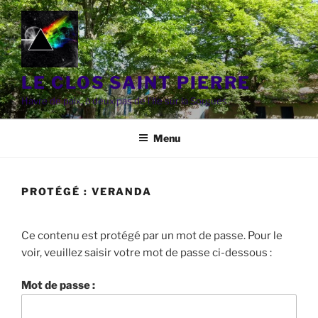
Aller
au
contenu
principal
LE CLOS SAINT PIERRE
Havre de paix, à deux pas de l'Ile sur la Sorgues
Menu
PROTÉGÉ : VERANDA
Ce contenu est protégé par un mot de passe. Pour le
voir, veuillez saisir votre mot de passe ci-dessous :
Mot de passe :