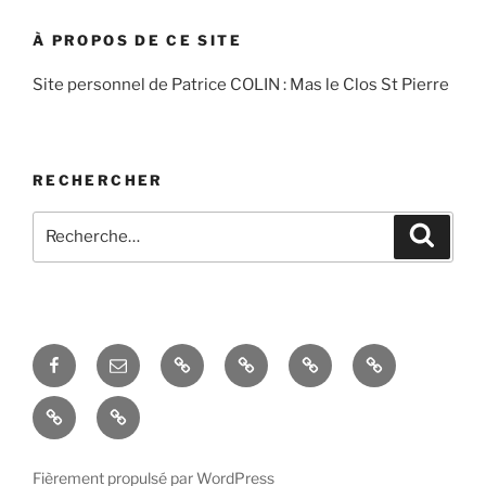
À PROPOS DE CE SITE
Site personnel de Patrice COLIN : Mas le Clos St Pierre
RECHERCHER
Recherche
Recher
pour
:
Facebook
Courriel
Accés
Hobby
La
Espace
–
admin
taille
domotique
Le
La
Email
de
mas
réception
l’évier
en
des
situé
Fièrement propulsé par WordPress