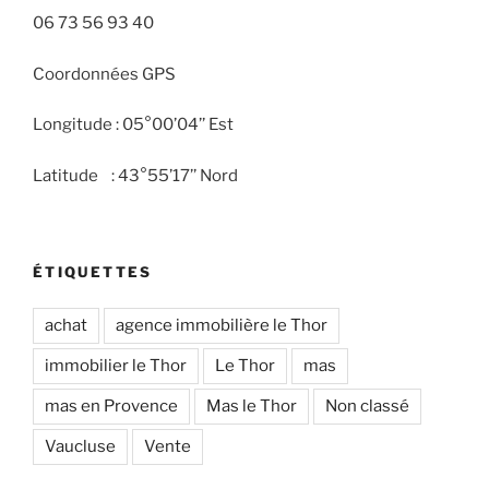
06 73 56 93 40
Coordonnées GPS
Longitude : 05°00’04’’ Est
Latitude : 43°55’17’’ Nord
ÉTIQUETTES
achat
agence immobilière le Thor
immobilier le Thor
Le Thor
mas
mas en Provence
Mas le Thor
Non classé
Vaucluse
Vente