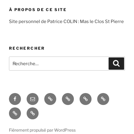
À PROPOS DE CE SITE
Site personnel de Patrice COLIN : Mas le Clos St Pierre
RECHERCHER
Recherche
Recher
pour
:
Facebook
Courriel
Accés
Hobby
La
Espace
–
admin
taille
domotique
Le
La
Email
de
mas
réception
l’évier
en
des
situé
Fièrement propulsé par WordPress