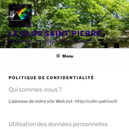
Aller
au
contenu
principal
LE CLOS SAINT PIERRE
Havre de paix, à deux pas de l'Ile sur la Sorgues
Menu
POLITIQUE DE CONFIDENTIALITÉ
Qui sommes-nous ?
L’adresse de notre site Web est : http://colin-patrice.fr.
Utilisation des données personnelles