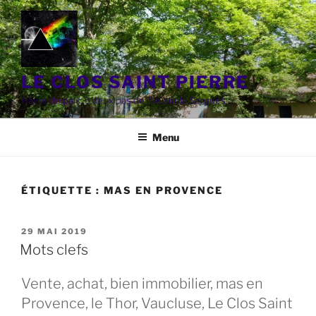
Aller
au
contenu
principal
LE CLOS SAINT PIERRE
Havre de paix, à deux pas de l'Ile sur la Sorgues
Menu
ÉTIQUETTE :
MAS EN PROVENCE
PUBLIÉ
29 MAI 2019
LE
Mots clefs
Vente, achat, bien immobilier, mas en
Provence, le Thor, Vaucluse, Le Clos Saint