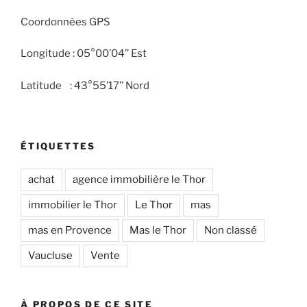
Coordonnées GPS
Longitude : 05°00’04’’ Est
Latitude : 43°55’17’’ Nord
ÉTIQUETTES
achat
agence immobilière le Thor
immobilier le Thor
Le Thor
mas
mas en Provence
Mas le Thor
Non classé
Vaucluse
Vente
À PROPOS DE CE SITE