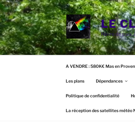
Aller
au
contenu
LE C
principal
Havre de paix, à
A VENDRE : 580K€ Mas en Proven
Les plans
Dépendances
Politique de confidentialité
H
La réception des satellites météo