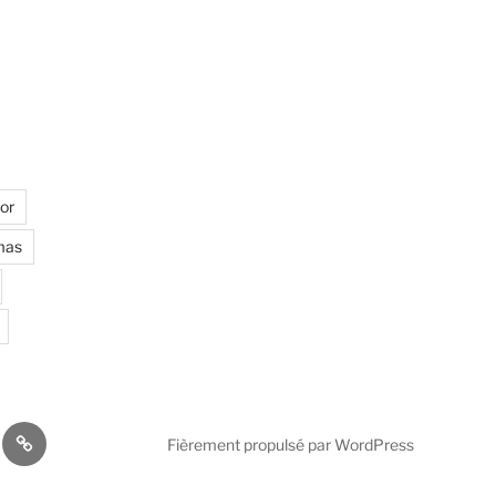
or
mas
y
La
Fièrement propulsé par WordPress
taille
de