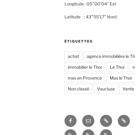
Longitude : 05°00’04’’ Est
Latitude : 43°55’17’’ Nord
ÉTIQUETTES
achat
agence immobilière le Th
immobilier le Thor
Le Thor
mas en Provence
Mas le Thor
Non classé
Vaucluse
Vente
Facebook
Courriel
Accés
Hobb
–
admin
Espace
Le
La
Email