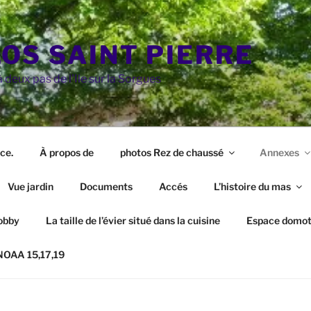
LOS SAINT PIERRE
 deux pas de l'Ile sur la Sorgues
ce.
À propos de
photos Rez de chaussé
Annexes
Vue jardin
Documents
Accés
L’histoire du mas
obby
La taille de l’évier situé dans la cuisine
Espace domot
 NOAA 15,17,19