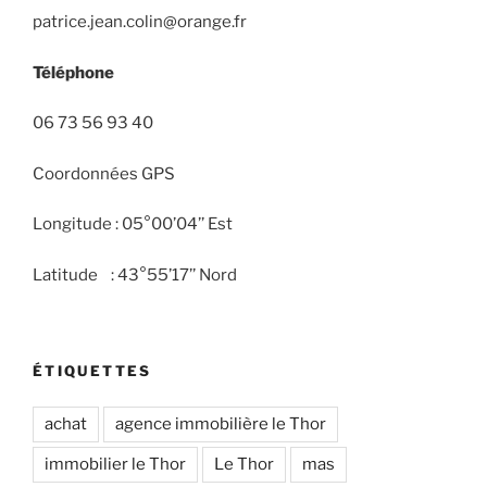
patrice.jean.colin@orange.fr
Téléphone
06 73 56 93 40
Coordonnées GPS
Longitude : 05°00’04’’ Est
Latitude : 43°55’17’’ Nord
ÉTIQUETTES
achat
agence immobilière le Thor
immobilier le Thor
Le Thor
mas