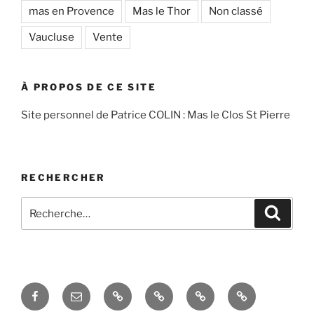
mas en Provence
Mas le Thor
Non classé
Vaucluse
Vente
À PROPOS DE CE SITE
Site personnel de Patrice COLIN : Mas le Clos St Pierre
RECHERCHER
Recherche
Recher
pour
:
Facebook
Courriel
Accés
Hobby
La
Espace
–
admin
taille
domotique