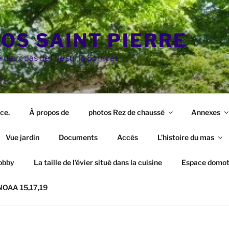
LOS SAINT PIERRE
 deux pas de l'Ile sur la Sorgues
ce.
À propos de
photos Rez de chaussé
Annexes
Vue jardin
Documents
Accés
L’histoire du mas
obby
La taille de l’évier situé dans la cuisine
Espace domot
 NOAA 15,17,19