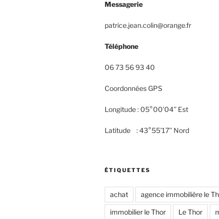
Messagerie
patrice.jean.colin@orange.fr
Téléphone
06 73 56 93 40
Coordonnées GPS
Longitude : 05°00’04’’ Est
Latitude : 43°55’17’’ Nord
ÉTIQUETTES
achat
agence immobilière le Th
immobilier le Thor
Le Thor