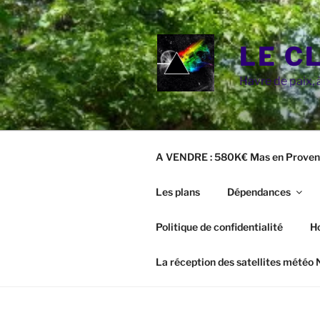
Aller
au
contenu
LE C
principal
Havre de paix, à
A VENDRE : 580K€ Mas en Proven
Les plans
Dépendances
Politique de confidentialité
H
La réception des satellites météo