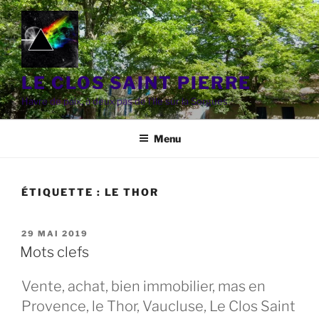
Aller
au
contenu
principal
LE CLOS SAINT PIERRE
Havre de paix, à deux pas de l'Ile sur la Sorgues
Menu
ÉTIQUETTE :
LE THOR
PUBLIÉ
29 MAI 2019
LE
Mots clefs
Vente, achat, bien immobilier, mas en
Provence, le Thor, Vaucluse, Le Clos Saint