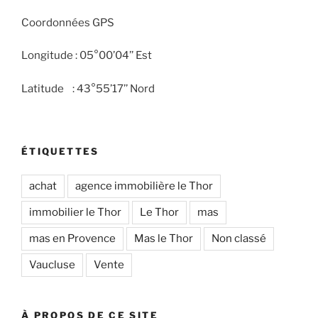
Coordonnées GPS
Longitude : 05°00’04’’ Est
Latitude : 43°55’17’’ Nord
ÉTIQUETTES
achat
agence immobilière le Thor
immobilier le Thor
Le Thor
mas
mas en Provence
Mas le Thor
Non classé
Vaucluse
Vente
À PROPOS DE CE SITE