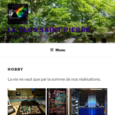
Aller
au
contenu
principal
LE CLOS SAINT PIERRE
Havre de paix, à deux pas de l'Ile sur la Sorgues
Menu
HOBBY
La vie ne vaut que par la somme de nos réalisations.