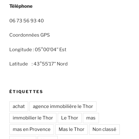
Téléphone
06 73 56 93 40
Coordonnées GPS
Longitude : 05°00’04’’ Est
Latitude : 43°55’17’’ Nord
ÉTIQUETTES
achat
agence immobilière le Thor
immobilier le Thor
Le Thor
mas
mas en Provence
Mas le Thor
Non classé