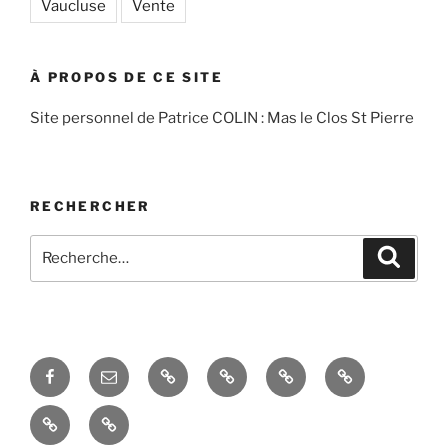
Vaucluse
Vente
À PROPOS DE CE SITE
Site personnel de Patrice COLIN : Mas le Clos St Pierre
RECHERCHER
Recherche
Recher
pour
:
Facebook
Courriel
Accés
Hobby
La
Espace
–
admin
taille
domotique
Le
La
Email
de
mas
réception
l’évier