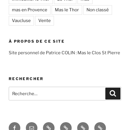
mas en Provence
Mas le Thor
Non classé
Vaucluse
Vente
À PROPOS DE CE SITE
Site personnel de Patrice COLIN : Mas le Clos St Pierre
RECHERCHER
Recherche
Recher
pour
:
Facebook
Courriel
Accés
Hobby
La
Espace