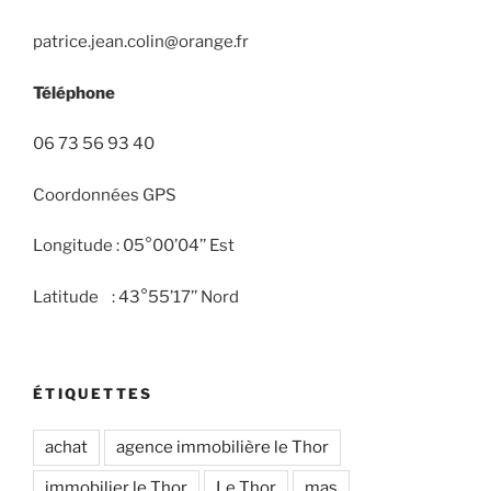
patrice.jean.colin@orange.fr
Téléphone
06 73 56 93 40
Coordonnées GPS
Longitude : 05°00’04’’ Est
Latitude : 43°55’17’’ Nord
ÉTIQUETTES
achat
agence immobilière le Thor
immobilier le Thor
Le Thor
mas