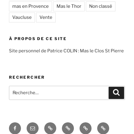
mas en Provence
Mas le Thor
Non classé
Vaucluse
Vente
À PROPOS DE CE SITE
Site personnel de Patrice COLIN : Mas le Clos St Pierre
RECHERCHER
Recherche
Recher
pour
:
Facebook
Courriel
Accés
Hobby
La
Espace
–
admin
taille
domotique