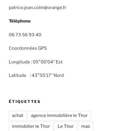
patrice.jean.colin@orange.fr
Téléphone
06 73 56 93 40
Coordonnées GPS
Longitude : 05°00’04’’ Est
Latitude : 43°55’17’’ Nord
ÉTIQUETTES
achat
agence immobilière le Thor
immobilier le Thor
Le Thor
mas