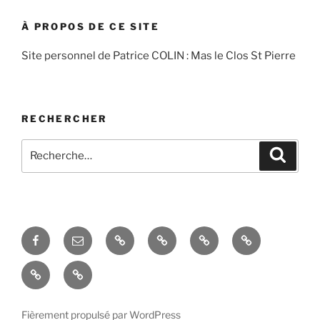
À PROPOS DE CE SITE
Site personnel de Patrice COLIN : Mas le Clos St Pierre
RECHERCHER
Recherche
Recher
pour
:
Facebook
Courriel
Accés
Hobby
La
Espace
–
admin
taille
domotique
Le
La
Email
de
mas
réception
l’évier
en
des
situé
Fièrement propulsé par WordPress