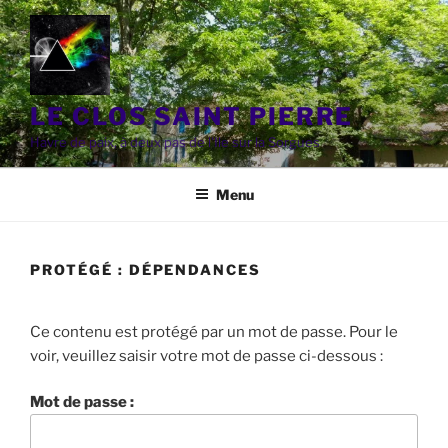
Aller
au
contenu
principal
LE CLOS SAINT PIERRE
Havre de paix, à deux pas de l'Ile sur la Sorgues
Menu
PROTÉGÉ : DÉPENDANCES
Ce contenu est protégé par un mot de passe. Pour le
voir, veuillez saisir votre mot de passe ci-dessous :
Mot de passe :