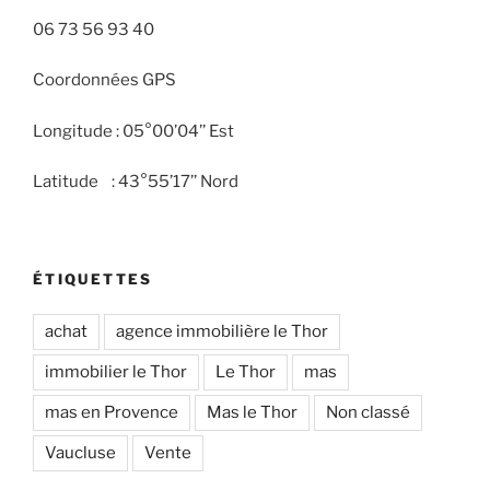
06 73 56 93 40
Coordonnées GPS
Longitude : 05°00’04’’ Est
Latitude : 43°55’17’’ Nord
ÉTIQUETTES
achat
agence immobilière le Thor
immobilier le Thor
Le Thor
mas
mas en Provence
Mas le Thor
Non classé
Vaucluse
Vente