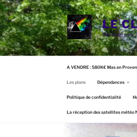
Aller
au
contenu
LE C
principal
Havre de paix, à
A VENDRE : 580K€ Mas en Proven
Les plans
Dépendances
Politique de confidentialité
H
La réception des satellites météo