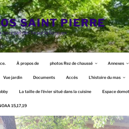
LOS SAINT PIERRE
 deux pas de l'Ile sur la Sorgues
ce.
À propos de
photos Rez de chaussé
Annexes
Vue jardin
Documents
Accés
L’histoire du mas
obby
La taille de l’évier situé dans la cuisine
Espace domot
 NOAA 15,17,19