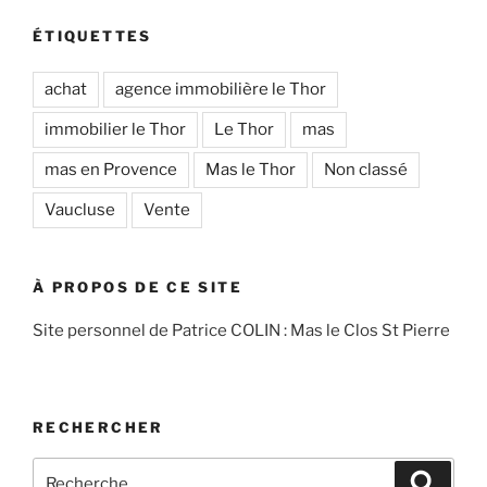
ÉTIQUETTES
achat
agence immobilière le Thor
immobilier le Thor
Le Thor
mas
mas en Provence
Mas le Thor
Non classé
Vaucluse
Vente
À PROPOS DE CE SITE
Site personnel de Patrice COLIN : Mas le Clos St Pierre
RECHERCHER
Recherche
Recher