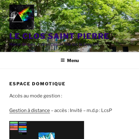
Aller
au
contenu
principal
LE CLOS SAINT PIERRE
Havre de paix, à deux pas de l'Ile sur la Sorgues
Menu
ESPACE DOMOTIQUE
Accès au mode gestion :
Gestion à distance
– accès : Invité – m.d.p : LcsP