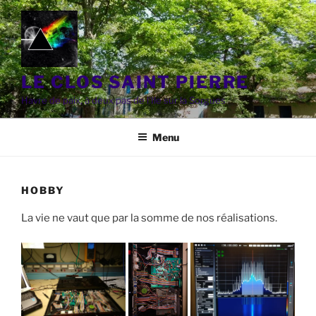
Aller
au
contenu
principal
LE CLOS SAINT PIERRE
Havre de paix, à deux pas de l'Ile sur la Sorgues
Menu
HOBBY
La vie ne vaut que par la somme de nos réalisations.