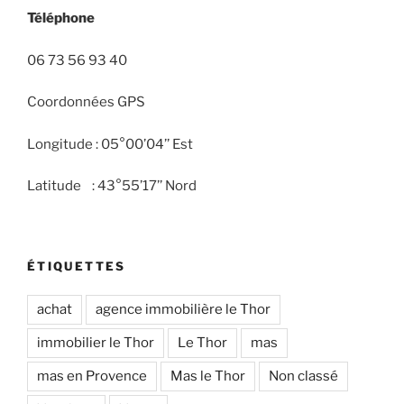
Téléphone
06 73 56 93 40
Coordonnées GPS
Longitude : 05°00’04’’ Est
Latitude : 43°55’17’’ Nord
ÉTIQUETTES
achat
agence immobilière le Thor
immobilier le Thor
Le Thor
mas
mas en Provence
Mas le Thor
Non classé