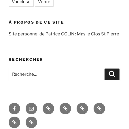
Vaucluse
Vente
À PROPOS DE CE SITE
Site personnel de Patrice COLIN : Mas le Clos St Pierre
RECHERCHER
Recherche
Recher
pour
:
Facebook
Courriel
Accés
Hobby
La
Espace
–
admin
taille
domotique
Le
La
Email
de
mas
réception
l’évier