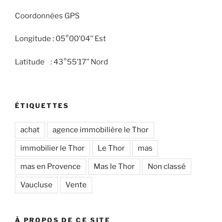
Coordonnées GPS
Longitude : 05°00’04’’ Est
Latitude : 43°55’17’’ Nord
ÉTIQUETTES
achat
agence immobilière le Thor
immobilier le Thor
Le Thor
mas
mas en Provence
Mas le Thor
Non classé
Vaucluse
Vente
À PROPOS DE CE SITE