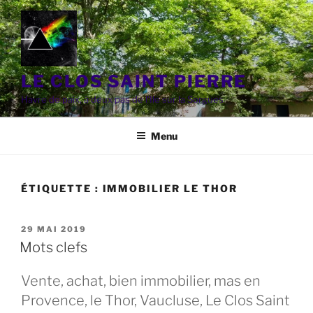
Aller
au
contenu
principal
LE CLOS SAINT PIERRE
Havre de paix, à deux pas de l'Ile sur la Sorgues
Menu
ÉTIQUETTE :
IMMOBILIER LE THOR
PUBLIÉ
29 MAI 2019
LE
Mots clefs
Vente, achat, bien immobilier, mas en
Provence, le Thor, Vaucluse, Le Clos Saint