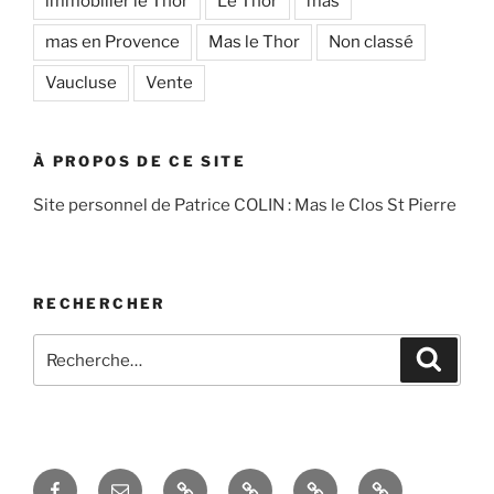
immobilier le Thor
Le Thor
mas
mas en Provence
Mas le Thor
Non classé
Vaucluse
Vente
À PROPOS DE CE SITE
Site personnel de Patrice COLIN : Mas le Clos St Pierre
RECHERCHER
Recherche
Recher
pour
:
Facebook
Courriel
Accés
Hobby
La
Espace