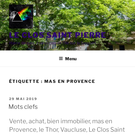
Aller
au
contenu
principal
LE CLOS SAINT PIERRE
Havre de paix, à deux pas de l'Ile sur la Sorgues
Menu
ÉTIQUETTE :
MAS EN PROVENCE
PUBLIÉ
29 MAI 2019
LE
Mots clefs
Vente, achat, bien immobilier, mas en
Provence, le Thor, Vaucluse, Le Clos Saint