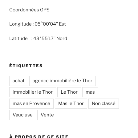
Coordonnées GPS
Longitude : 05°00’04’’ Est
Latitude : 43°55’17’’ Nord
ÉTIQUETTES
achat
agence immobilière le Thor
immobilier le Thor
Le Thor
mas
mas en Provence
Mas le Thor
Non classé
Vaucluse
Vente
À PROPOS DE CE SITE