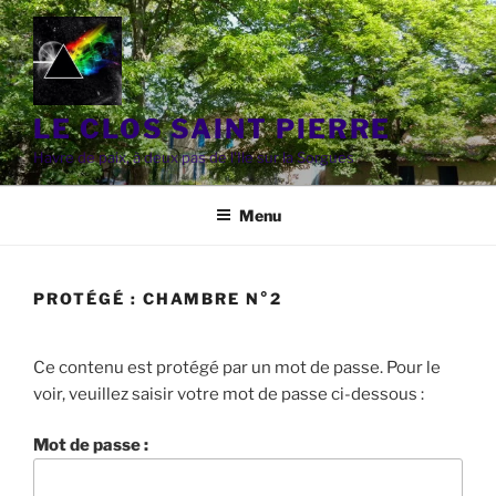
Aller
au
contenu
principal
LE CLOS SAINT PIERRE
Havre de paix, à deux pas de l'Ile sur la Sorgues
Menu
PROTÉGÉ : CHAMBRE N°2
Ce contenu est protégé par un mot de passe. Pour le
voir, veuillez saisir votre mot de passe ci-dessous :
Mot de passe :