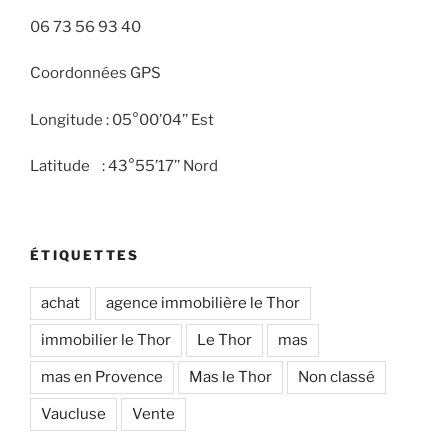
06 73 56 93 40
Coordonnées GPS
Longitude : 05°00’04’’ Est
Latitude : 43°55’17’’ Nord
ÉTIQUETTES
achat
agence immobilière le Thor
immobilier le Thor
Le Thor
mas
mas en Provence
Mas le Thor
Non classé
Vaucluse
Vente