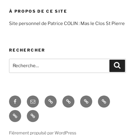
À PROPOS DE CE SITE
Site personnel de Patrice COLIN : Mas le Clos St Pierre
RECHERCHER
Recherche
Recher
pour
:
Facebook
Courriel
Accés
Hobby
La
Espace
–
admin
taille
domotique
Le
La
Email
de
mas
réception
l’évier
en
des
situé
Fièrement propulsé par WordPress