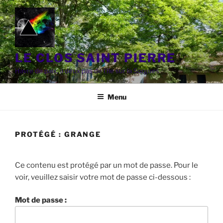
Aller
au
contenu
principal
LE CLOS SAINT PIERRE
Havre de paix, à deux pas de l'Ile sur la Sorgues
Menu
PROTÉGÉ : GRANGE
Ce contenu est protégé par un mot de passe. Pour le
voir, veuillez saisir votre mot de passe ci-dessous :
Mot de passe :