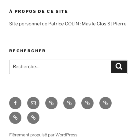
À PROPOS DE CE SITE
Site personnel de Patrice COLIN : Mas le Clos St Pierre
RECHERCHER
Recherche
Recher
pour
:
Facebook
Courriel
Accés
Hobby
La
Espace
–
admin
taille
domotique
Le
La
Email
de
mas
réception
l’évier
en
des
situé
Fièrement propulsé par WordPress