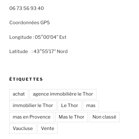
06 73 56 93 40
Coordonnées GPS
Longitude : 05°00’04’’ Est
Latitude : 43°55’17’’ Nord
ÉTIQUETTES
achat
agence immobilière le Thor
immobilier le Thor
Le Thor
mas
mas en Provence
Mas le Thor
Non classé
Vaucluse
Vente